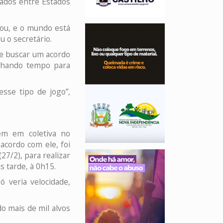
nados entre Estados
ou, e o mundo está
u o secretário.
de buscar um acordo
nhando tempo para
sse tipo de jogo”,
ém em coletiva no
 acordo com ele, foi
7/2), para realizar
s tarde, à 0h15.
ó veria velocidade,
o mais de mil alvos