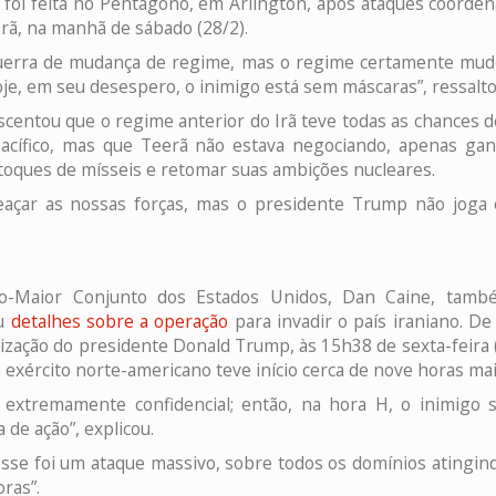
ão foi feita no Pentágono, em Arlington, após ataques coorde
rã, na manhã de sábado (28/2).
uerra de mudança de regime, mas o regime certamente mud
je, em seu desespero, o inimigo está sem máscaras”, ressalto
centou que o regime anterior do Irã teve todas as chances 
acífico, mas que Teerã não estava negociando, apenas ga
toques de mísseis e retomar suas ambições nucleares.
eaçar as nossas forças, mas o presidente Trump não joga e
o-Maior Conjunto dos Estados Unidos, Dan Caine, tamb
ou
detalhes sobre a operação
para invadir o país iraniano. De
ização do presidente Donald Trump, às 15h38 de sexta-feira (2
o exército norte-americano teve início cerca de nove horas mai
 extremamente confidencial; então, na hora H, o inimigo s
 de ação”, explicou.
sse foi um ataque massivo, sobre todos os domínios atingind
ras”.