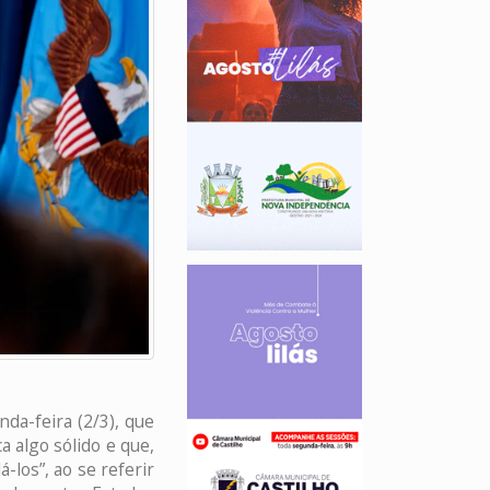
da-feira (2/3), que
 algo sólido e que,
los”, ao se referir