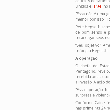
ao Irã. A declaraç
Unidos e
Israel
no I
“Essa não é uma g
melhor por isso. Ho
Pete Hegseth acres
de bom senso e p
recarregar seus es
“Seu objetivo? Am
reforçou Hegseth.
A operação
O chefe do Estad
Pentágono, revel
recebida uma autor
a invasão. A ação d
“Essa operação foi
surpresa e violência
Conforme Caine, “e
nas primeiras 24 ho